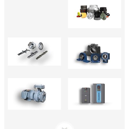
KHỚP NỐI TRỤC -
PHỤ KIỆN
NHÔNG XÍCH
GỐI ĐỠ
BƠM TECO-BƠM ĐỊNH
BIẾN TẦN - BỘ CHỈNH
LƯỢNG
TỐC ĐỘ MOTOR