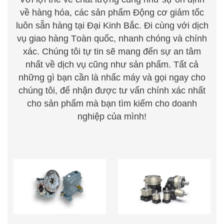
về hàng hóa, các sản phẩm Động cơ giảm tốc
luôn sẵn hàng tại Đại Kinh Bắc. Đi cùng với dịch
vụ giao hàng
T
oàn quốc, nhanh chóng
v
à chính
xác. Chúng
t
ôi tự tin sẽ mang đến sự an tâm
nhất về dịch vụ cũng như sản phẩm. Tất cả
những gì bạn cần là nhấc m
á
y
v
à gọi ng
a
y cho
chúng
t
ôi, để nhận được tư vấn chính xác nhất
cho sản
phẩm mà bạn tìm kiếm cho doanh
nghiệp của mình!
HỘP GIẢM TỐC TRỤC
HỘP GIẢM TỐC HÀNH
VÍT BÁNH VÍT
TINH