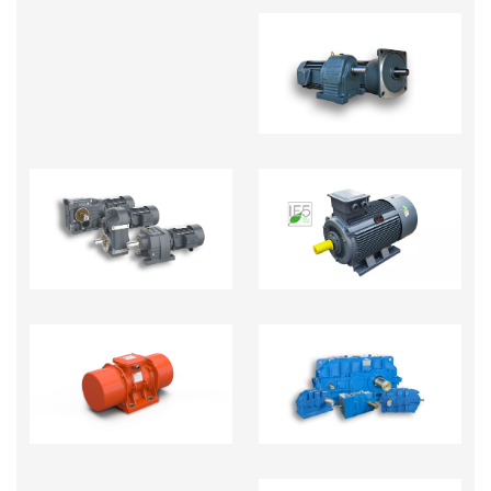
MOTOR GIẢM TỐC
MOTOR GIẢM TỐC
ĐỘNG CƠ ĐIỆN
TẢI NẶNG R.S.K.F
HỘP GIẢM TỐC CÔNG
ĐỘNG CƠ RUNG
NGHIỆP NẶNG