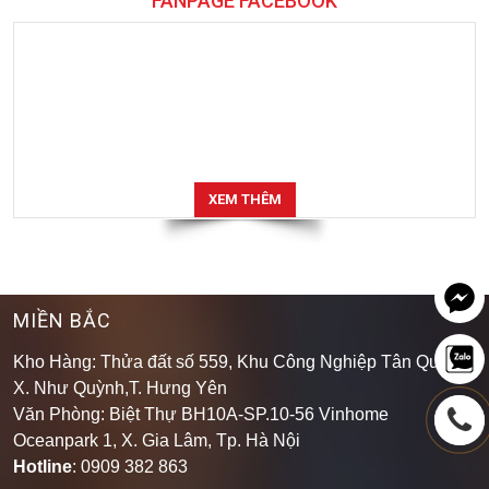
FANPAGE FACEBOOK
XEM THÊM
MIỀN BẮC
Kho Hàng: Thửa đất số 559, Khu Công Nghiệp Tân Quang,
X. Như Quỳnh,T. Hưng Yên
Văn Phòng: Biệt Thự BH10A-SP.10-56 Vinhome
Oceanpark 1, X. Gia Lâm, Tp. Hà Nội
Hotline
: 0909 382 863