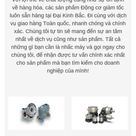
về hàng hóa, các sản phẩm Động cơ giảm tốc
luôn sẵn hàng tại Đại Kinh Bắc. Đi cùng với dịch
vụ giao hàng
T
oàn quốc, nhanh chóng
v
à chính
xác. Chúng
t
ôi tự tin sẽ mang đến sự an tâm
nhất về dịch vụ cũng như sản phẩm. Tất cả
những gì bạn cần là nhấc m
á
y
v
à gọi ng
a
y cho
chúng
t
ôi, để nhận được tư vấn chính xác nhất
cho sản
phẩm mà bạn tìm kiếm cho doanh
nghiệp của mình!
HỘP GIẢM TỐC TRỤC
HỘP GIẢM TỐC HÀNH
VÍT BÁNH VÍT
TINH