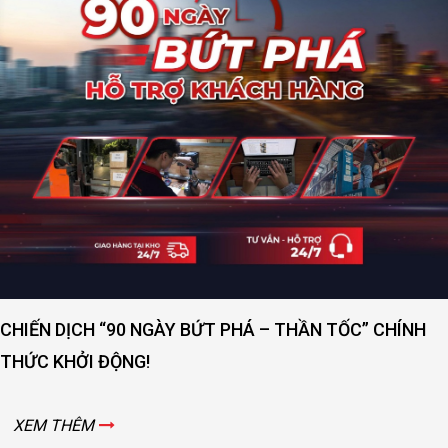
CHIẾN DỊCH “90 NGÀY BỨT PHÁ – THẦN TỐC” CHÍNH
THỨC KHỞI ĐỘNG!
XEM THÊM