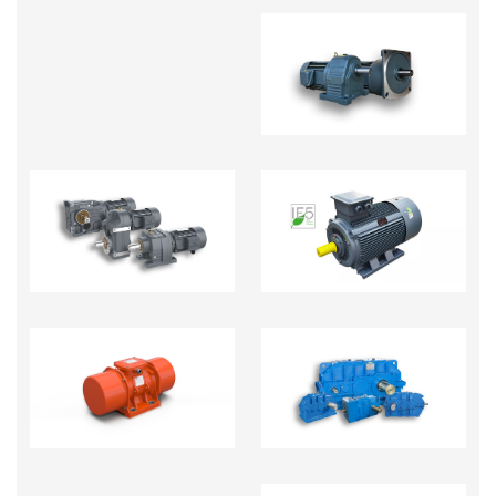
MOTOR GIẢM TỐC
MOTOR GIẢM TỐC
ĐỘNG CƠ ĐIỆN
TẢI NẶNG R.S.K.F
HỘP GIẢM TỐC CÔNG
ĐỘNG CƠ RUNG
NGHIỆP NẶNG