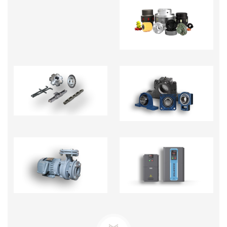
KHỚP NỐI TRỤC -
PHỤ KIỆN
NHÔNG XÍCH
GỐI ĐỠ
BƠM TECO-BƠM ĐỊNH
BIẾN TẦN - BỘ CHỈNH
LƯỢNG
TỐC ĐỘ MOTOR