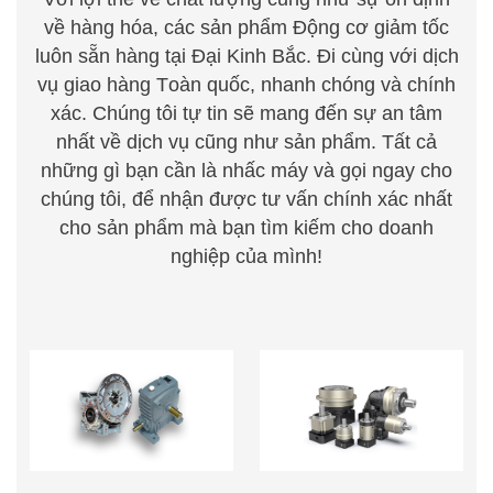
về hàng hóa, các sản phẩm Động cơ giảm tốc
luôn sẵn hàng tại Đại Kinh Bắc. Đi cùng với dịch
vụ giao hàng
T
oàn quốc, nhanh chóng
v
à chính
xác. Chúng
t
ôi tự tin sẽ mang đến sự an tâm
nhất về dịch vụ cũng như sản phẩm. Tất cả
những gì bạn cần là nhấc m
á
y
v
à gọi ng
a
y cho
chúng
t
ôi, để nhận được tư vấn chính xác nhất
cho sản
phẩm mà bạn tìm kiếm cho doanh
nghiệp của mình!
HỘP GIẢM TỐC TRỤC
HỘP GIẢM TỐC HÀNH
VÍT BÁNH VÍT
TINH