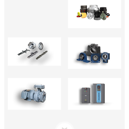
KHỚP NỐI TRỤC -
PHỤ KIỆN
NHÔNG XÍCH
GỐI ĐỠ
BƠM TECO-BƠM ĐỊNH
BIẾN TẦN - BỘ CHỈNH
LƯỢNG
TỐC ĐỘ MOTOR