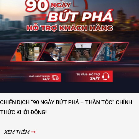
CHIẾN DỊCH “90 NGÀY BỨT PHÁ – THẦN TỐC” CHÍNH
THỨC KHỞI ĐỘNG!
XEM THÊM