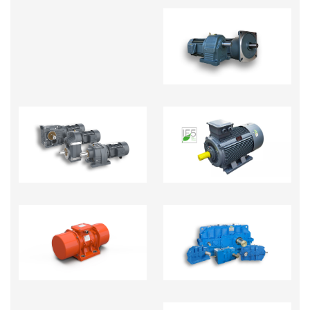
MOTOR GIẢM TỐC
MOTOR GIẢM TỐC
ĐỘNG CƠ ĐIỆN
TẢI NẶNG R.S.K.F
HỘP GIẢM TỐC CÔNG
ĐỘNG CƠ RUNG
NGHIỆP NẶNG