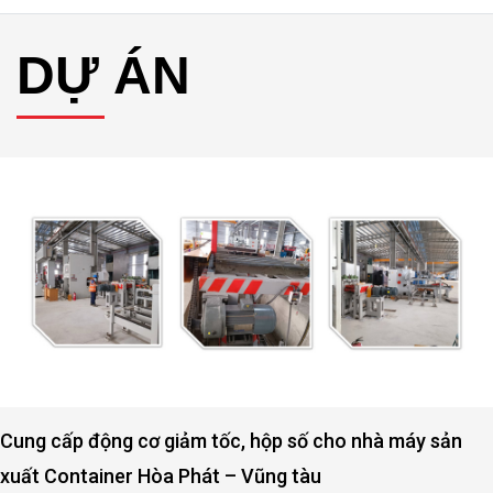
DỰ ÁN
Động cơ, hộp số nâng hạ cửa đập thủy lợi Rào Nam –
Quảng Bình