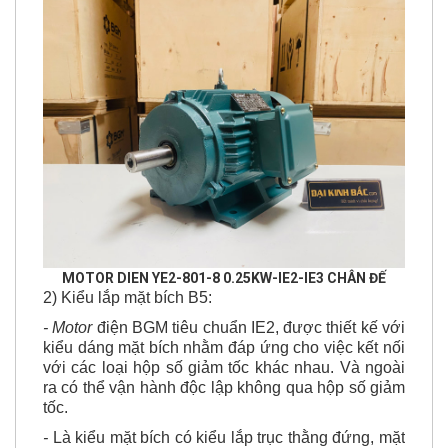
MOTOR DIEN YE2-801-8 0.25KW-IE2-IE3 CHÂN ĐẾ
2) Kiểu lắp mặt bích B5:
- Motor
điện BGM tiêu chuẩn IE2, được thiết kế với
kiểu dáng mặt bích nhằm đáp ứng cho việc kết nối
với các loại hộp số giảm tốc khác nhau. Và ngoài
ra có thể vận hành độc lập không qua hộp số giảm
tốc.
-
Là kiểu mặt bích có kiểu lắp trục thằng đứng, mặt
bích hướng lên trên hoặc quay xuống dưới, hoặc