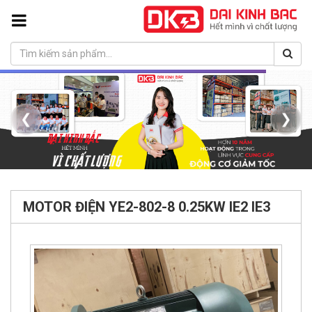
❮
❯
MOTOR ĐIỆN YE2-802-8 0.25KW IE2 IE3