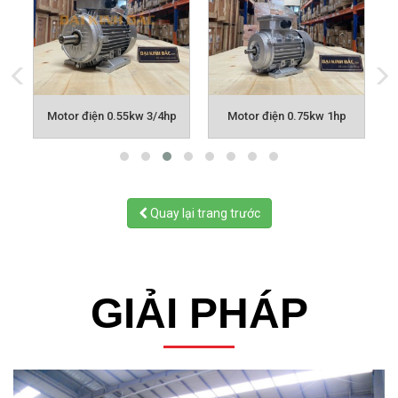
p
Motor điện 0.55kw 3/4hp
Motor điện 0.75kw 1hp
Quay lại trang trước
GIẢI PHÁP