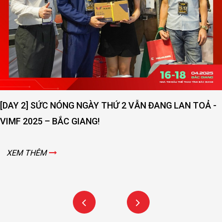
ĐẠI KINH BẮC MỞ RỘNG QUY MÔ - NÂNG CAO CHẤT
LƯỢNG DỊCH VỤ
XEM THÊM