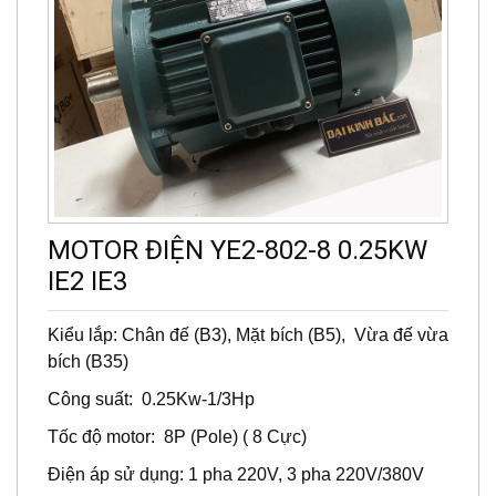
MOTOR ĐIỆN YE2-802-8 0.25KW
IE2 IE3
Kiểu lắp: Chân đế (B3), Mặt bích (B5), Vừa đế vừa
bích (B35)
Công suất: 0.25Kw-1/3Hp
Tốc độ motor: 8P (Pole) ( 8 Cực)
Điện áp sử dụng: 1 pha 220V, 3 pha 220V/380V
Hiệu suất: IE2, IE3