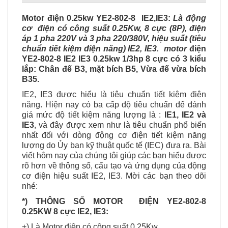
Motor điện 0.25kw YE2-802-8 IE2,IE3:
Là động
cơ điện có công suất 0.25Kw, 8 cực (8P), điện
áp 1 pha 220V và 3 pha 220/380V, hiệu suất (tiêu
chuẩn tiết kiệm điện năng) IE2, IE3. motor
điện
YE2-802-8 IE2 IE3 0.25kw 1/3hp 8 cực có 3 kiểu
lắp: Chân đế B3, mặt bích B5, Vừa đế vừa bích
B35.
IE2, IE3 được hiểu là tiêu chuẩn tiết kiệm điện
năng. Hiện nay có ba cấp độ tiêu chuẩn để đánh
giá mức độ tiết kiệm năng lượng là :
IE1, IE2 và
IE3
, và đây được xem như là tiêu chuẩn phổ biến
nhất đối với dòng động cơ điện tiết kiệm năng
lượng do Ủy ban kỹ thuật quốc tế (IEC) đưa ra. Bài
viết hôm nay của chúng tôi giúp các bạn hiểu được
rõ hơn về thông số, cấu tạo và ứng dụng của động
cơ điện hiệu suất IE2, IE3. Mời các bạn theo dõi
nhé:
*) THÔNG SỐ MOTOR ĐIỆN YE2-802-8
0.25KW 8 cực IE2, IE3:
+) Là Motor điện có công suất 0.25Kw