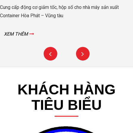
Động cơ, hộp số nâng hạ cửa đập thủy lợi Rào Nam – Quảng
Bình
XEM THÊM
KHÁCH HÀNG
TIÊU BIỂU