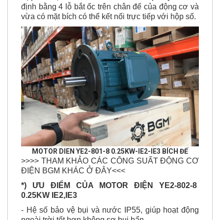
vừa có mặt bích có thể kết nối trực tiếp với hộp số.
MOTOR DIEN YE2-801-8 0.25KW-IE2-IE3 BÍCH ĐẾ
>>>> THAM KHẢO CÁC CÔNG SUẤT ĐỘNG CƠ
ĐIỆN BGM KHÁC Ở ĐÂY<<<
*) ƯU ĐIỂM CỦA
MOTOR ĐIỆN YE2-802-8
0.25KW IE2,IE3
- Hệ số bảo vệ bụi và nước IP55, giúp hoạt động
ngoài trời tốt hơn không sợ bụi bẩn.