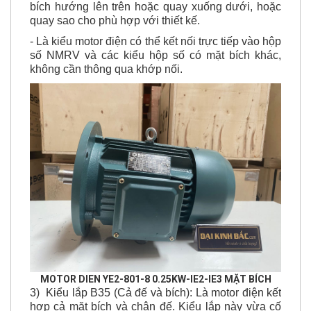
quay sao cho phù hợp với thiết kế.
- Là kiểu motor điện có thể kết nối trực tiếp vào hộp
số NMRV và các kiểu hộp số có mặt bích khác,
không cần thông qua khớp nối.
MOTOR DIEN YE2-801-8 0.25KW-IE2-IE3 MẶT BÍCH
3) Kiểu lắp B35 (Cả đế và bích): Là motor điện kết
hợp cả mặt bích và chân đế. Kiểu lắp này vừa cố
định bằng 4 lỗ bắt ốc trên chân đế của động cơ và