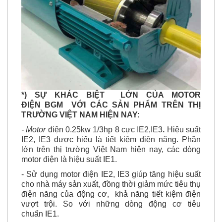
*) SỰ KHÁC BIỆT LỚN CỦA MOTOR
ĐIỆN BGM VỚI CÁC SẢN PHẨM TRÊN THỊ
TRƯỜNG VIỆT NAM HIỆN NAY:
- Motor
điện 0.25kw 1/3hp 8 cực IE2,IE3
.
Hiệu suất
IE2, IE3 được hiểu là tiết kiệm điện năng. Phần
lớn trên thị trường Việt Nam hiện nay, các dòng
motor điện là hiệu suất IE1.
- Sử dụng motor điện IE2, IE3 giúp tăng hiệu suất
cho nhà máy sản xuất, đồng thời giảm mức tiêu thụ
điện năng của động cơ, khả năng tiết kiệm điện
vượt trội. So với những dòng động cơ tiêu
chuẩn IE1.
- Bên cạnh khả năng tiết kiệm điện, động cơ còn