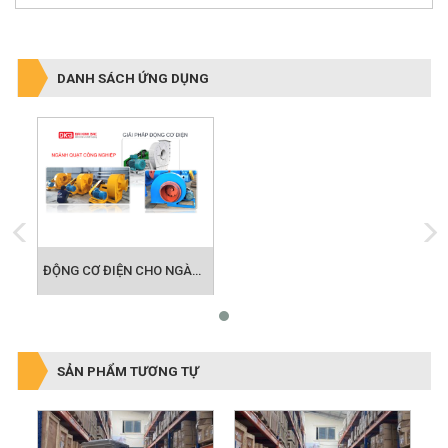
DANH SÁCH ỨNG DỤNG
ĐỘNG CƠ ĐIỆN CHO NGÀNH QUẠT CÔNG NGHIỆP
SẢN PHẨM TƯƠNG TỰ