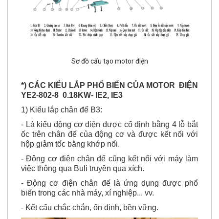
Sơ đồ cấu tạo motor điện
*) CÁC KIỂU LẮP PHỔ BIẾN CỦA MOTOR ĐIỆN
YE2-802-8 0.18KW- IE2, IE3
1) Kiểu lắp chân đế B3:
- Là kiểu động cơ điện được cố định bằng 4 lỗ bắt
ốc trên chân đế của động cơ và được kết nối với
hộp giảm tốc bằng khớp nối.
- Động cơ điện chân đế cũng kết nối với máy làm
việc thông qua Buli truyền qua xích.
- Động cơ điện chân đế là ứng dụng được phổ
biến trong các nhà máy, xí nghiệp... vv.
- Kết cấu chắc chắn, ổn định, bền vững.