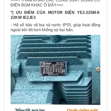
>>>> THAM KHẢO CÁC CÔNG SUẤT ĐỘNG CƠ
ĐIỆN BGM KHÁC Ở ĐÂY<<<
*) ƯU ĐIỂM CỦA
MOTOR ĐIỆN YE2-225M-8
22KW IE2,IE3
- Hệ số bảo vệ bụi và nước IP55, giúp hoạt động
ngoài trời tốt hơn không sợ bụi bẩn.