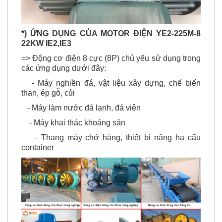
*) ỨNG DỤNG CỦA MOTOR ĐIỆN YE2-225M-8
22KW IE2,IE3
=> Động cơ điện 8 cực (8P) chủ yếu sử dụng trong
các ứng dụng dưới đây:
- Máy nghiền đá, vật liệu xây dựng, chế biến
than, ép gỗ, củi
- Máy làm nước đá lạnh, đá viên
- Máy khai thác khoáng sản
- Thang máy chở hàng, thiết bị nâng hạ cẩu
container