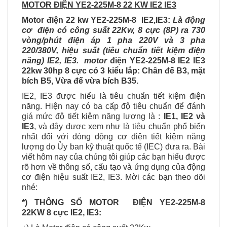
MOTOR ĐIỆN YE2-225M-8 22 KW IE2 IE3
Motor điện 22 kw YE2-225M-8 IE2,IE3:
Là động
cơ điện có công suất 22Kw, 8 cực (8P) ra 730
vòng/phút điện áp 1 pha 220V và 3 pha
220/380V, hiệu suất (tiêu chuẩn tiết kiệm điện
năng) IE2, IE3. motor
điện YE2-225M-8 IE2 IE3
22kw 30hp 8 cực có 3 kiểu lắp: Chân đế B3, mặt
bích B5, Vừa đế vừa bích B35.
IE2, IE3 được hiểu là tiêu chuẩn tiết kiệm điện
năng. Hiện nay có ba cấp độ tiêu chuẩn để đánh
giá mức độ tiết kiệm năng lượng là :
IE1, IE2 và
IE3
, và đây được xem như là tiêu chuẩn phổ biến
nhất đối với dòng động cơ điện tiết kiệm năng
lượng do Ủy ban kỹ thuật quốc tế (IEC) đưa ra. Bài
viết hôm nay của chúng tôi giúp các bạn hiểu được
rõ hơn về thông số, cấu tạo và ứng dụng của động
cơ điện hiệu suất IE2, IE3. Mời các bạn theo dõi
nhé:
*) THÔNG SỐ MOTOR ĐIỆN YE2-225M-8
22KW 8 cực IE2, IE3: