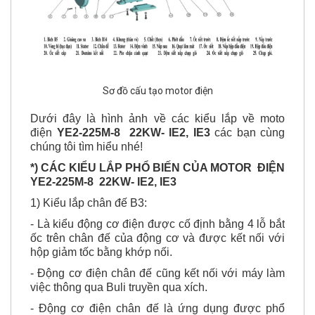
Sơ đồ cấu tạo motor điện
Dưới đây là hình ảnh về các kiểu lắp về moto
điện
YE2-225M-8 22KW- IE2, IE3
các bạn cùng
chúng tôi tìm hiểu nhé!
*) CÁC KIỂU LẮP PHỔ BIẾN CỦA MOTOR ĐIỆN
YE2-225M-8 22KW- IE2, IE3
1) Kiểu lắp chân đế B3:
- Là kiểu động cơ điện được cố định bằng 4 lỗ bắt
ốc trên chân đế của động cơ và được kết nối với
hộp giảm tốc bằng khớp nối.
- Động cơ điện chân đế cũng kết nối với máy làm
việc thông qua Buli truyền qua xích.
- Động cơ điện chân đế là ứng dụng được phổ