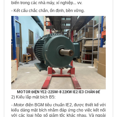
biến trong các nhà máy, xí nghiệp... vv.
- Kết cấu chắc chắn, ổn định, bền vững.
MOTOR ĐIỆN YE2-225M-8 22KW IE2 IE3 CHÂN ĐẾ
2) Kiểu lắp mặt bích B5:
- Motor
điện BGM tiêu chuẩn IE2, được thiết kế với
kiểu dáng mặt bích nhằm đáp ứng cho việc kết nối
với các loại hộp số giảm tốc khác nhau. Và ngoài