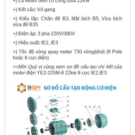
+) Là Motor điện có công suất 22Kw
+) Kết cấu: Vỏ gang
+) Kiểu lắp: Chân đế B3, Mặt bích B5, Vừa bích
vừa đế B35
+)
Điện áp: 3 pha 220V/380V
+) Hiệu suất: IE2, IE3
+) Tốc độ vòng quay motor 730 vòng/phút (8 Pole
hoặc 8 cực điện)
=>Mời Quý vị cùng xem sơ đồ cấu tạo chi tiết của
motor
điện YE2-225M-8 22kw 8 cực IE2,IE3