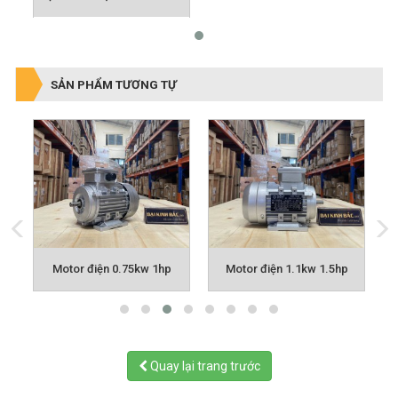
SẢN PHẨM TƯƠNG TỰ
p
Motor điện 0.75kw 1hp
Motor điện 1.1kw 1.5hp
Quay lại trang trước