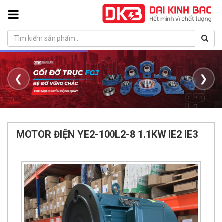
❮
❯
MOTOR ĐIỆN YE2-100L2-8 1.1KW IE2 IE3