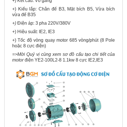
+) Kết cấu: Vỏ gang
+) Kiểu lắp: Chân đế B3, Mặt bích B5, Vừa bích
vừa đế B35
+)
Điện áp: 3 pha 220V/380V
+) Hiệu suất: IE2, IE3
+) Tốc độ vòng quay motor 685 vòng/phút (8 Pole
hoặc 8 cực điện)
=>Mời Quý vị cùng xem sơ đồ cấu tạo chi tiết của
motor
điện YE2-100L2-8 1.1kw 8 cực IE2,IE3