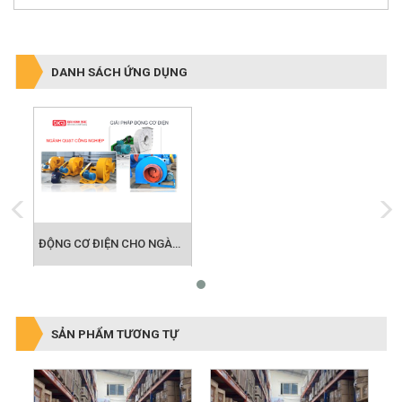
DANH SÁCH ỨNG DỤNG
ĐỘNG CƠ ĐIỆN CHO NGÀNH QUẠT CÔNG NGHIỆP
SẢN PHẨM TƯƠNG TỰ