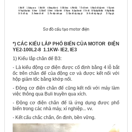
Sơ đồ cấu tạo motor điện
*) CÁC KIỂU LẮP PHỔ BIẾN CỦA MOTOR ĐIỆN
YE2-100L2-8 1.1KW- IE2, IE3
1) Kiểu lắp chân đế B3:
- Là kiểu động cơ điện được cố định bằng 4 lỗ bắt
ốc trên chân đế của động cơ và được kết nối với
hộp giảm tốc bằng khớp nối.
- Động cơ điện chân đế cũng kết nối với máy làm
việc thông qua Buli truyền qua xích.
- Động cơ điện chân đế là ứng dụng được phổ
biến trong các nhà máy, xí nghiệp... vv.
- Kết cấu chắc chắn, ổn định, bền vững.