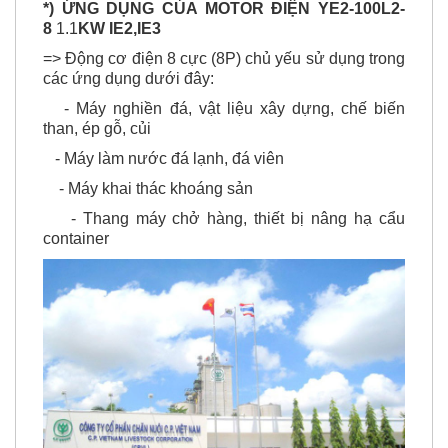
*) ỨNG DỤNG CỦA MOTOR ĐIỆN YE2-100L2-
8
1.1
KW IE2,IE3
=> Động cơ điện 8 cực (8P) chủ yếu sử dụng trong
các ứng dụng dưới đây:
- Máy nghiền đá, vật liệu xây dựng, chế biến
than, ép gỗ, củi
- Máy làm nước đá lạnh, đá viên
- Máy khai thác khoáng sản
- Thang máy chở hàng, thiết bị nâng hạ cẩu
container