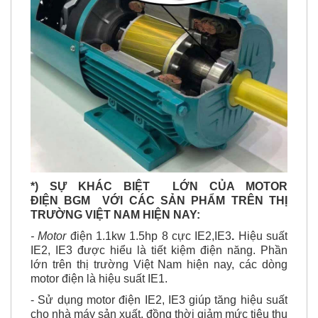
*) SỰ KHÁC BIỆT LỚN CỦA MOTOR
ĐIỆN BGM VỚI CÁC SẢN PHẨM TRÊN THỊ
TRƯỜNG VIỆT NAM HIỆN NAY:
- Motor
điện 1.1kw 1.5hp 8 cực IE2,IE3
.
Hiệu suất
IE2, IE3 được hiểu là tiết kiệm điện năng. Phần
lớn trên thị trường Việt Nam hiện nay, các dòng
motor điện là hiệu suất IE1.
- Sử dụng motor điện IE2, IE3 giúp tăng hiệu suất
cho nhà máy sản xuất, đồng thời giảm mức tiêu thụ