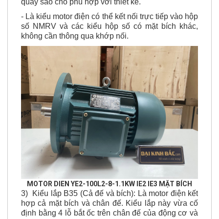
quay sao cho phù hợp với thiết kế.
- Là kiểu motor điện có thể kết nối trực tiếp vào hộp
số NMRV và các kiểu hộp số có mặt bích khác,
không cần thông qua khớp nối.
MOTOR DIEN YE2-100L2-8-1.1KW IE2 IE3 MẶT BÍCH
3) Kiểu lắp B35 (Cả đế và bích): Là motor điện kết
hợp cả mặt bích và chân đế. Kiểu lắp này vừa cố
định bằng 4 lỗ bắt ốc trên chân đế của động cơ và