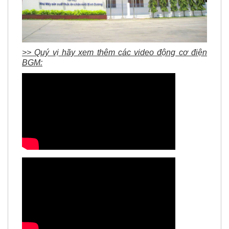
>> Quý vị hãy xem thêm các video động cơ điện
BGM: