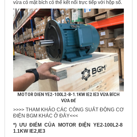
vừa có mặt bích có thể kết nối trực tiếp với hộp số.
MOTOR DIEN YE2-100L2-8-1.1KW IE2 IE3 VỪA BÍCH
VỪA ĐẾ
>>>> THAM KHẢO CÁC CÔNG SUẤT ĐỘNG CƠ
ĐIỆN BGM KHÁC Ở ĐÂY<<<
*) ƯU ĐIỂM CỦA
MOTOR ĐIỆN YE2-100L2-8
1.1KW IE2,IE3