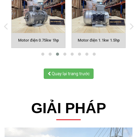
p
Motor điện 0.75kw 1hp
Motor điện 1.1kw 1.5hp
Quay lại trang trước
GIẢI PHÁP