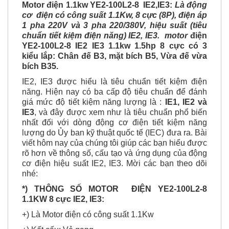
Motor điện 1.1kw YE2-100L2-8 IE2,IE3:
Là động
cơ điện có công suất 1.1Kw, 8 cực (8P), điện áp
1 pha 220V và 3 pha 220/380V, hiệu suất (tiêu
chuẩn tiết kiệm điện năng) IE2, IE3. motor
điện
YE2-100L2-8 IE2 IE3 1.1kw 1.5hp 8 cực có 3
kiểu lắp: Chân đế B3, mặt bích B5, Vừa đế vừa
bích B35.
IE2, IE3 được hiểu là tiêu chuẩn tiết kiệm điện
năng. Hiện nay có ba cấp độ tiêu chuẩn để đánh
giá mức độ tiết kiệm năng lượng là :
IE1, IE2 và
IE3
, và đây được xem như là tiêu chuẩn phổ biến
nhất đối với dòng động cơ điện tiết kiệm năng
lượng do Ủy ban kỹ thuật quốc tế (IEC) đưa ra. Bài
viết hôm nay của chúng tôi giúp các bạn hiểu được
rõ hơn về thông số, cấu tạo và ứng dụng của động
cơ điện hiệu suất IE2, IE3. Mời các bạn theo dõi
nhé:
*) THÔNG SỐ MOTOR ĐIỆN YE2-100L2-8
1.1KW 8 cực IE2, IE3:
+) Là Motor điện có công suất 1.1Kw