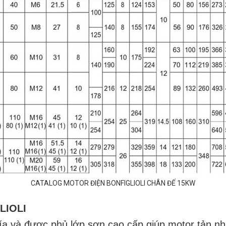
CATALOG MOTOR ĐIỆN BONFIGLIOLI CHÂN ĐẾ 15KW
LIOLI
ía và được phủ lớp sơn cao cấp giúp motor tản nh