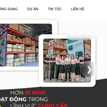
ỨNG DỤNG
DỰ ÁN
TIN TỨC
LIÊN HỆ
⏸ Tạm dừng
❯