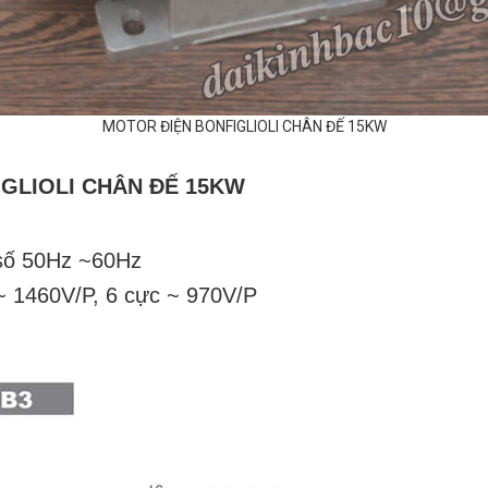
MOTOR ĐIỆN BONFIGLIOLI CHÂN ĐẾ 15KW
GLIOLI CHÂN ĐẾ 1
5
KW
 số 50Hz ~60Hz
~ 14
6
0V/P, 6 cực ~ 9
7
0V/P