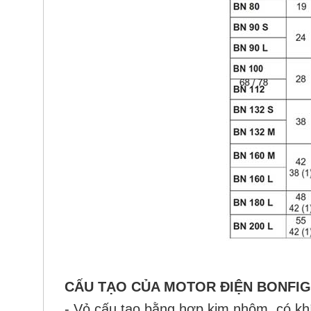
CẤU TẠO CỦA MOTOR ĐIỆN BONFIG
- Vỏ cấu tạo bằng hợp kim nhôm, có kh