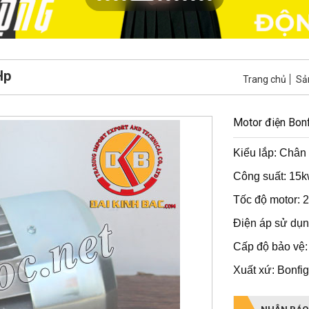
Hp
Trang chủ
Sả
Motor điện Bonf
Kiểu lắp: Chân 
Công suất: 1
5
k
Tốc độ motor: 2
Điện áp sử dụ
Cấp độ bảo vệ:
Xuất xứ: Bonfigli
NHẬN BÁO