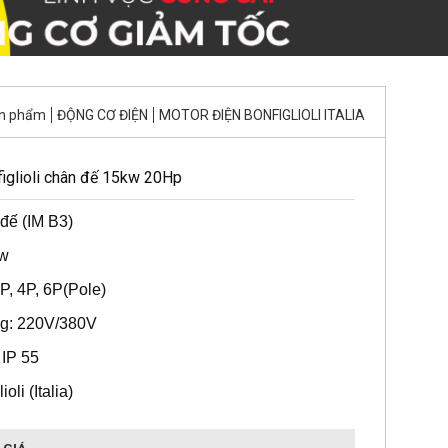
n phẩm
ĐỘNG CƠ ĐIỆN
MOTOR ĐIỆN BONFIGLIOLI ITALIA
iglioli chân đế 15kw 20Hp
đế (IM B3)
w
P, 4P, 6P(Pole)
ng: 220V/380V
 IP 55
oli (Italia)
 GIÁ