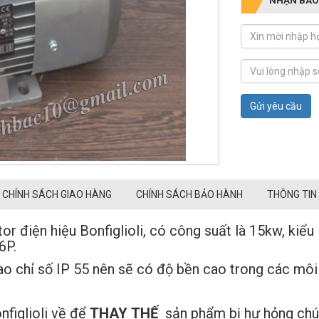
Gửi yêu cầu
CHÍNH SÁCH GIAO HÀNG
CHÍNH SÁCH BẢO HÀNH
THÔNG TIN
 điện hiệu Bonfiglioli, có công suất là 15kw, kiểu
6P.
o chỉ số IP 55 nên sẽ có độ bền cao trong các môi 
figlioli về để
THAY
THẾ
sản phẩm bị hư hỏng chún