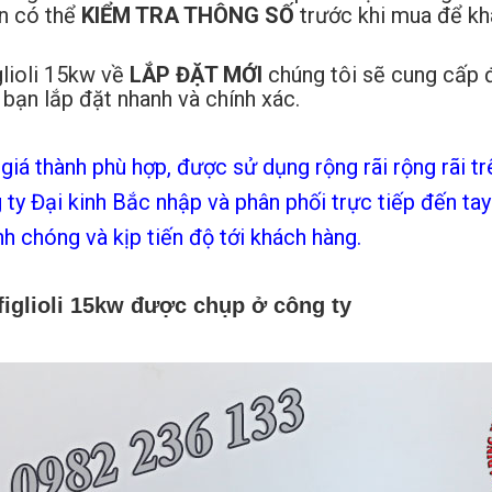
ạn có thể
KIỂM TRA THÔNG SỐ
trước khi mua để k
lioli 15kw về
LẮP ĐẶT MỚI
chúng tôi sẽ cung cấp đ
bạn lắp đặt nhanh và chính xác.
iá thành phù hợp, được sử dụng rộng rãi rộng rãi trê
ty Đại kinh Bắc nhập và phân phối trực tiếp đến tay
h chóng và kịp tiến độ tới khách hàng.
glioli 1
5
kw được chụp ở công ty