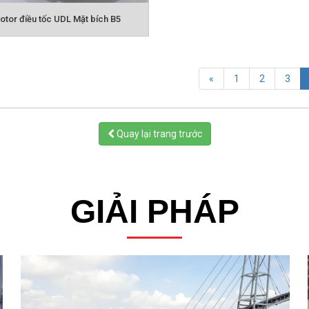
otor điều tốc UDL Mặt bích B5
«
1
2
3
Quay lại trang trước
GIẢI PHÁP