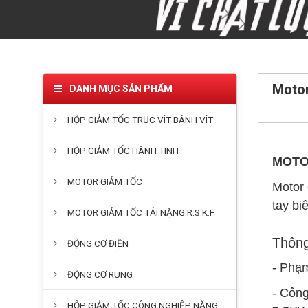
Motor
DANH MỤC SẢN PHẨM
HỘP GIẢM TỐC TRỤC VÍT BÁNH VÍT
HỘP GIẢM TỐC HÀNH TINH
MOTO
MOTOR GIẢM TỐC
Motor 
tay bi
MOTOR GIẢM TỐC TẢI NẶNG R.S.K.F
Thông
ĐỘNG CƠ ĐIỆN
- Phạm
ĐỘNG CƠ RUNG
- Côn
HỘP GIẢM TỐC CÔNG NGHIỆP NẶNG