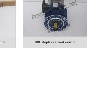
g từ 1,4 ~ 1/7 lần
iếng ồn thấp, hoạt động ổn định, liên tục, và
 hệ thống khuấy trộn, vòng quay cho các loại
0rpm
UDL stepless speed variator
 thể tham khảo thêm và lựa chọn cho mình
e
hoặc
Email
của chúng tôi để được tư vấn
 nhanh chóng cho bạn.
MOTOR GIẢM TỐC MINI
Motor Giảm
ẢM TỐC TUNGLEE
MOTOR GIẢM TỐC