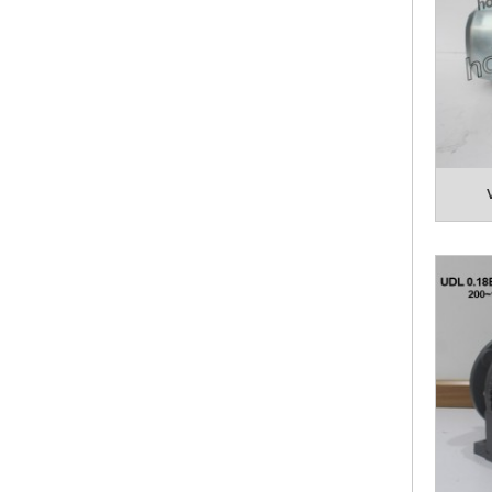
3. Mô 
4. Với
hoạt đ
5. Mô 
bơm và
Dưới đ
đúng l
hỗ trợ
Các s
MOT
Tốc 