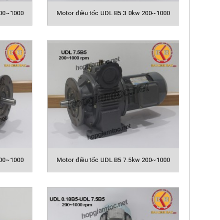
200~1000
Motor điều tốc UDL B5 3.0kw 200~1000
DL
200~1000
Motor điều tốc UDL B5 7.5kw 200~1000
TAY KIMPO UDL
n bền bỉ trong quá trình sử dụng.
thích ứng với môi trường tốt.