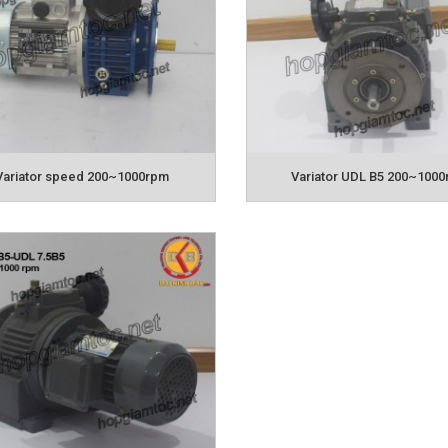
tơ điều tốc bằng tay có biên độ chỉnh tốc độ lớn giao độn
 độ bền và tuổi thọ cao, mô tơ điều tốc hoạt động êm ả, t
ộng ngược lại.
tơ điều tốc dùng tay để điều chỉnh tốc độ cho cánh gạc,
 thay đổi tốc độ trong dây chuyền, băng tải,…
Variator speed 200~1000rpm
Variator UDL B5 200~100
ây là các loại motor giảm tốc điều tốc bằng tay bạn có
Hotlin
oại motor giảm tốc đâng cần hoặc có thể liên hệ
 chọn sản phẩm tốt nhất, phù hợp nhất với bạn, báo giá
ản phẩm liên quan :
OR GIẢM TỐC WANSHSIN
MOTOR GIẢM TỐC
Cyclo
MOTOR GIẢM TỐC CỐT ÂM
MOTOR GI
DOLIN