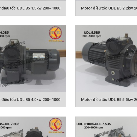
 điều tốc UDL B5 1.5kw 200~1000
Motor điều tốc UDL B5 2.2kw 
ĐIỀU TỐC CƠ KIMPO U
 điều tốc UDL B5 4.0kw 200~1000
Motor điều tốc UDL B5 5.5kw 
ĐIỂM VÀ ỨNG DỤNG CỦA MOTOR ĐIỀU TỐC BẰNG 
 số được đúc bằng gang chất lượng cao, tạo sự chắc chắ
or có khối lượng nhỏ cùng cấu trúc nhỏ gọn và khả năng 