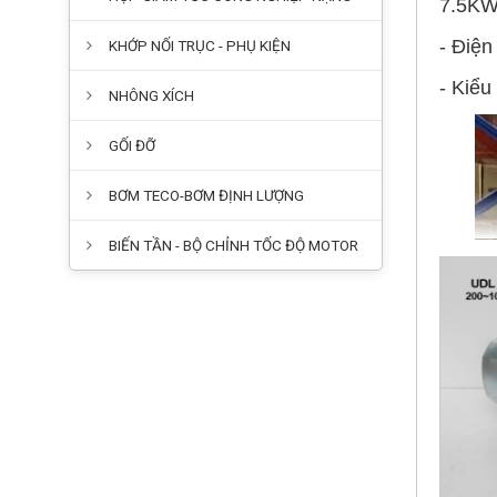
7.5KW
- Điện
KHỚP NỐI TRỤC - PHỤ KIỆN
- Kiểu
NHÔNG XÍCH
GỐI ĐỠ
BƠM TECO-BƠM ĐỊNH LƯỢNG
BIẾN TẦN - BỘ CHỈNH TỐC ĐỘ MOTOR