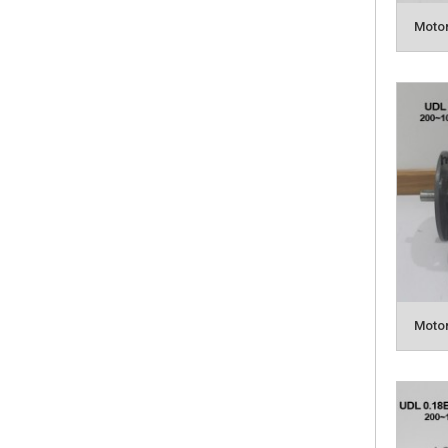
Motor
Motor
ĐẶC 
1. Hộp
2. Mot