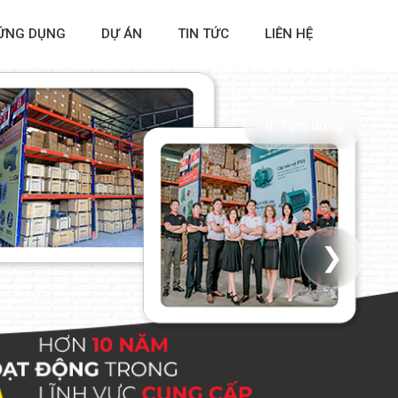
ỨNG DỤNG
DỰ ÁN
TIN TỨC
LIÊN HỆ
⏸ Tạm dừng
❯