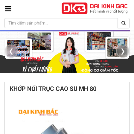
❮
❯
KHỚP NỐI TRỤC CAO SU MH 80