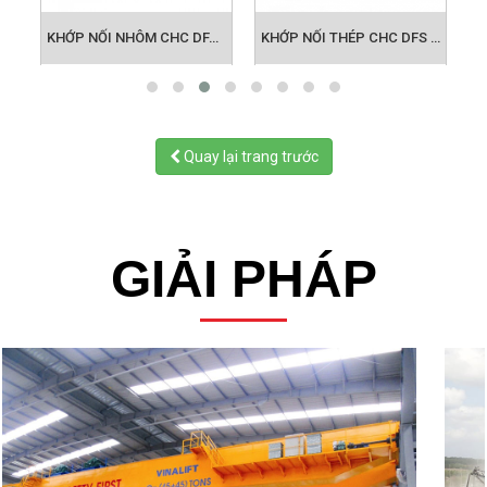
M CHC DFA28
KHỚP NỐI NHÔM CHC DFA 38
KHỚP NỐI THÉP CHC DFS 19
Quay lại trang trước
GIẢI PHÁP