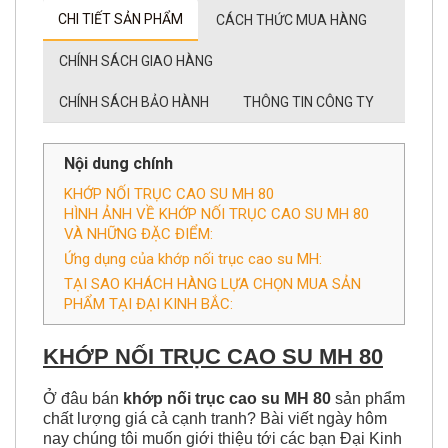
CHÍNH SÁCH GIAO HÀNG
CHÍNH SÁCH BẢO HÀNH
THÔNG TIN CÔNG TY
Nội dung chính
KHỚP NỐI TRỤC CAO SU MH 80
HÌNH ẢNH VỀ KHỚP NỐI TRỤC CAO SU MH 80
VÀ NHỮNG ĐẶC ĐIỂM:
Ứng dụng của khớp nối trục cao su MH:
TẠI SAO KHÁCH HÀNG LỰA CHỌN MUA SẢN
PHẨM TẠI ĐẠI KINH BẮC:
KHỚP NỐI TRỤC CAO SU MH 80
Ở đâu bán
khớp nối trục cao su MH 80
sản phẩm
chất lượng giá cả cạnh tranh? Bài viết ngày hôm
nay chúng tôi muốn giới thiệu tới các bạn Đại Kinh
Bắc nhà nhập khẩu số 1 Việt Nam về dòng
khớp