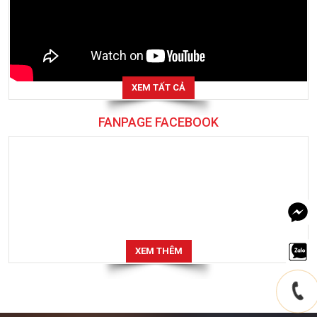
XEM TẤT CẢ
FANPAGE FACEBOOK
XEM THÊM
MIỀN BẮC