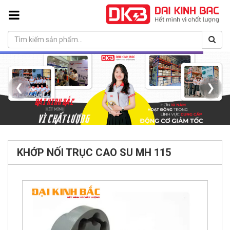
❮
❯
KHỚP NỐI TRỤC CAO SU MH 115