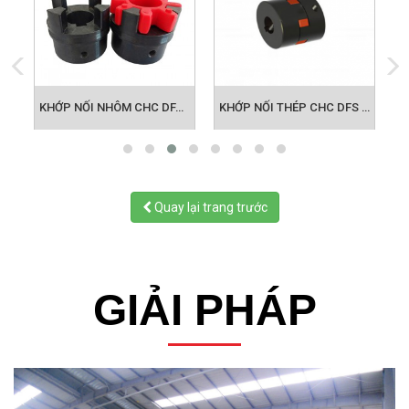
M CHC DFA28
KHỚP NỐI NHÔM CHC DFA 38
KHỚP NỐI THÉP CHC DFS 19
Quay lại trang trước
GIẢI PHÁP