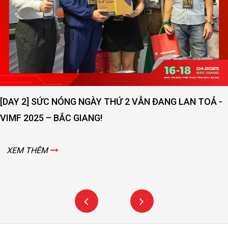
ĐẠI KINH BẮC MỞ
LƯỢNG DỊCH VỤ
XEM THÊM
GÀY THỨ 2 VẪN ĐANG LAN TOẢ -
NG!
THÔNG TIN CÔNG TY