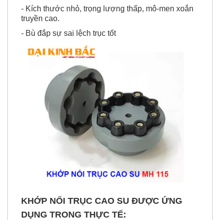
truyền cao.
- Bù đắp sự sai lệch trục tốt
KHỚP NỐI TRỤC CAO SU ĐƯỢC ỨNG
DỤNG TRONG THỰC TẾ:
Khớp nối MH được cung cấp trong nhiều loại tổ