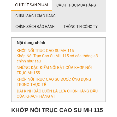
CHÍNH SÁCH GIAO HÀNG
CHÍNH SÁCH BẢO HÀNH
THÔNG TIN CÔNG TY
Nội dung chính
KHỚP NỐI TRỤC CAO SU MH 115
Khớp Nối Trục Cao Su MH 115 có các thông số
chính như sau:
NHỮNG ĐẶC ĐIỂM NỔI BẬT CỦA KHỚP NỐI
TRỤC MH155:
KHỚP NỐI TRỤC CAO SU ĐƯỢC ỨNG DỤNG
TRONG THỰC TẾ:
ĐẠI KINH BẮC LUÔN LÀ LỰA CHỌN HÀNG ĐẦU
CỦA KHÁCH HÀNG VÌ:
KHỚP NỐI TRỤC CAO SU
MH 115
Khớp nối trục cao su MH115 là gì, thông số kích