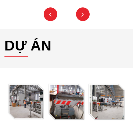
DỰ ÁN