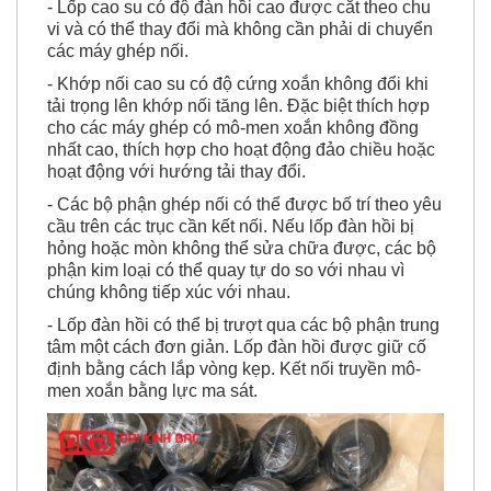
- Lốp cao su có độ đàn hồi cao được cắt theo chu
vi và có thể thay đổi mà không cần phải di chuyển
các máy ghép nối.
- Khớp nối cao su có độ cứng xoắn không đổi khi
tải trọng lên khớp nối tăng lên. Đặc biệt thích hợp
cho các máy ghép có mô-men xoắn không đồng
nhất cao, thích hợp cho hoạt động đảo chiều hoặc
hoạt động với hướng tải thay đổi.
- Các bộ phận ghép nối có thể được bố trí theo yêu
cầu trên các trục cần kết nối. Nếu lốp đàn hồi bị
hỏng hoặc mòn không thể sửa chữa được, các bộ
phận kim loại có thể quay tự do so với nhau vì
chúng không tiếp xúc với nhau.
- Lốp đàn hồi có thể bị trượt qua các bộ phận trung
tâm một cách đơn giản. Lốp đàn hồi được giữ cố
định bằng cách lắp vòng kẹp. Kết nối truyền mô-
men xoắn bằng lực ma sát.