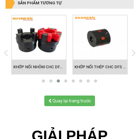
SẢN PHẨM TƯƠNG TỰ
M CHC DFA28
KHỚP NỐI NHÔM CHC DFA 38
KHỚP NỐI THÉP CHC DFS 19
Quay lại trang trước
GIẢI PHÁP