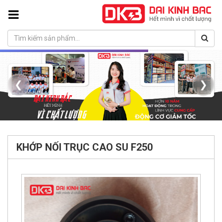
❮
❯
KHỚP NỐI TRỤC CAO SU F250