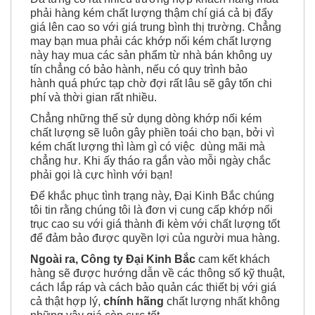
phải hàng kém chất lượng thậm chí giá cả bị đẩy
giá lên cao so với giá trung bình thị trường. Chẳng
may bạn mua phải các khớp nối kém chất lượng
này hay mua các sản phẩm từ nhà bán không uy
tín chẳng có bảo hành, nếu có quy trình bảo
hành quá phức tạp chờ đợi rất lâu sẽ gây tốn chi
phí và thời gian rất nhiều.
Chẳng những thế sử dụng dòng khớp nối kém
chất lượng sẽ luôn gây phiền toái cho bạn, bởi vì
kém chất lượng thì làm gì có việc dùng mãi mà
chẳng hư. Khi ấy tháo ra gắn vào mỗi ngày chắc
phải gọi là cực hình với bạn!
Để khắc phục tình trạng này, Đại Kinh Bắc chúng
tôi tin rằng chúng tôi là đơn vị cung cấp khớp nối
trục cao su với giá thành đi kèm với chất lượng tốt
để đảm bảo được quyền lợi của người mua hàng.
Ngoài ra, Công ty Đại Kinh Bắc
cam kết khách
hàng sẽ được hướng dẫn về các thông số kỹ thuật,
cách lắp ráp và cách bảo quản các thiết bị với giá
cả thật hợp lý,
chính hãng
chất lượng nhất không