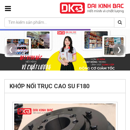
❮
❯
KHỚP NỐI TRỤC CAO SU F180