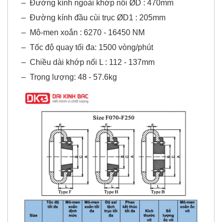
–
Đường kính ngoài khớp nối ØD : 470mm
–
Đường kính đầu cùi trục ØD1 : 205mm
–
Mô-men xoắn : 6270 - 16450 NM
–
Tốc độ quay tối đa: 1500 vòng/phút
–
Chiều dài khớp nối L : 112 - 137mm
–
Trọng lượng: 48 - 57.6kg