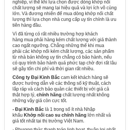
nghiệp, vì thế khi lựa chọn được dòng khớp nối
chất lượng sẽ mang lại hiệu quả và lợi ích vô cùng
lớn. Và đương nhiên để mua dòng khớp nối chất
lượng thì lựa chọn nhà cung cấp uy tín chính là ưu
tiên hàng đầu.
Vì đã từng có rất nhiều trường hợp khách
hàng mua phải hàng kém chất lượng với giá thành
cao ngất ngưỡng. Chẳng những thế khi mua
phải các khớp nối kém chất lượng, các sản phẩm
từ nhà bán không uy tín chẳng có bảo hành, nếu
có quy trình bảo hành quá phức tạp chờ đợi rất lâu
sẽ gây tốn chi phí và thời gian rất nhiều.
Công ty Đại Kinh Bắc
cam kết khách hàng sẽ
được hướng dẫn về các thông số kỹ thuật, cách
lắp ráp và cách bảo quản các thiết bị với giá cả
thật hợp lý,
chính hãng
chất lượng nhất không
những vậy giá còn cực tốt.
- Đại Kinh Bắc
là 1 trong số ít nhà Nhập
khẩu
Khớp nối cao su chính hãng
lớn nhất và
giá tốt nhất tại thị trường Việt Nam.
- Phương thức thanh toán linh hoạt, thuận lợi nhất