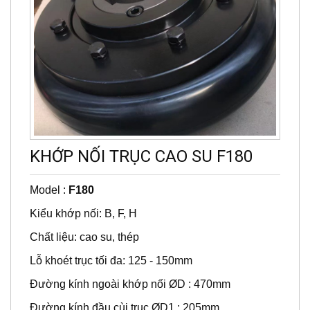
KHỚP NỐI TRỤC CAO SU F180
Model :
F180
Kiểu khớp nối: B, F, H
Chất liệu: cao su, thép
Lỗ khoét trục tối đa: 125 - 150mm
Đường kính ngoài khớp nối ØD : 470mm
Đường kính đầu cùi trục ØD1 : 205mm