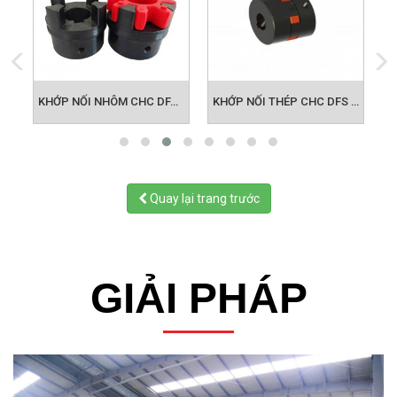
M CHC DFA28
KHỚP NỐI NHÔM CHC DFA 38
KHỚP NỐI THÉP CHC DFS 19
Quay lại trang trước
GIẢI PHÁP