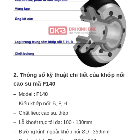
2. Thông số kỹ thuật chi tiết của khớp nối
cao su mã F140
–
Model :
F140
–
Kiểu khớp nối: B, F, H
–
Chất liệu: cao su, thép
–
Lỗ khoét trục tối đa: 100 - 130mm
–
Đường kính ngoài khớp nối ØD : 359mm
–
Đường kính đầu cùi trục ØD1 : 178mm