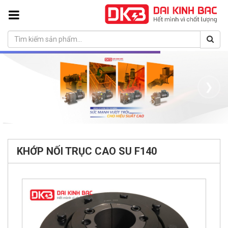
❮
❯
KHỚP NỐI TRỤC CAO SU F140