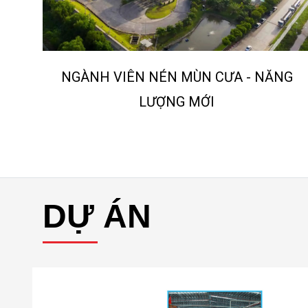
ĂNG
NGÀNH KHAI GẠCH MEN
DỰ ÁN