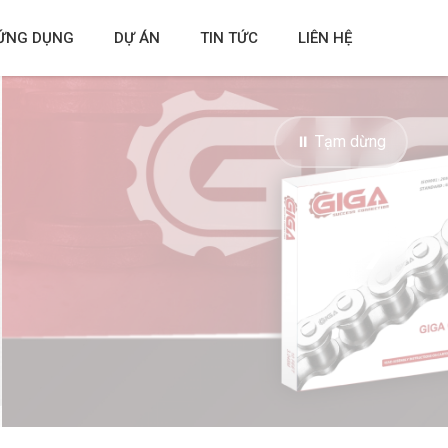
ỨNG DỤNG
DỰ ÁN
TIN TỨC
LIÊN HỆ
⏸ Tạm dừng
❯