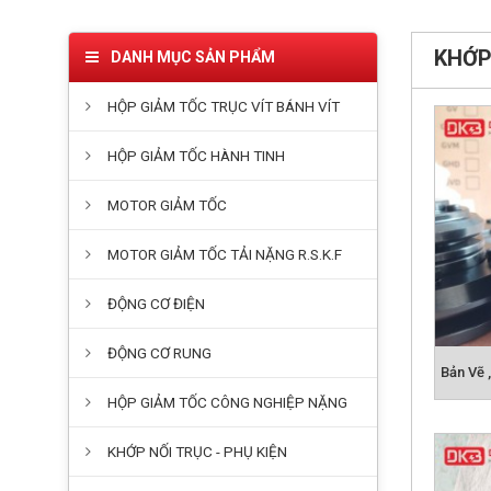
KHỚP
DANH MỤC SẢN PHẨM
HỘP GIẢM TỐC TRỤC VÍT BÁNH VÍT
HỘP GIẢM TỐC HÀNH TINH
MOTOR GIẢM TỐC
MOTOR GIẢM TỐC TẢI NẶNG R.S.K.F
ĐỘNG CƠ ĐIỆN
ĐỘNG CƠ RUNG
HỘP GIẢM TỐC CÔNG NGHIỆP NẶNG
KHỚP NỐI TRỤC - PHỤ KIỆN