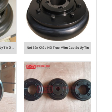
Mua Khớp Nối Trục Mềm Cao Su Uy Tín Ở Đâu?
Nơi Bán Khớp Nối Trục Mềm Cao Su Uy Tín