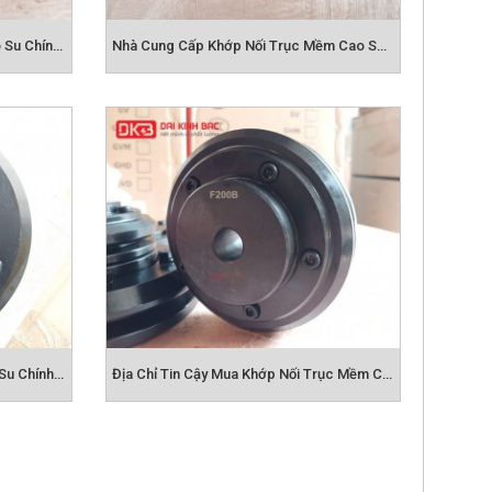
Cung Cấp Khớp Nối Trục Lốp Cao Su Chính Hãng
Nhà Cung Cấp Khớp Nối Trục Mềm Cao Su Chất Lượng, Uy Tín
Nơi Bán Khớp Nối Trục Mềm Cao Su Chính Hãng
Địa Chỉ Tin Cậy Mua Khớp Nối Trục Mềm Cao Su
rent)