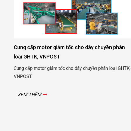
hân
Cung cấp motor giảm tốc cho ngành chăn nuôi
Tôm và nuôi Heo
 GHTK,
Cung cấp motor tạo bọt oxi đầm nuôi tôm Long Khánh 
Trà Vinh
XEM THÊM