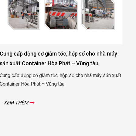
Động cơ, hộp số nâng hạ cửa đập thủy lợi Rào Nam
– Quảng Bình
Động cơ, hộp số nâng hạ cửa đập thủy lợi Rào Nam –
Quảng Bình
XEM THÊM