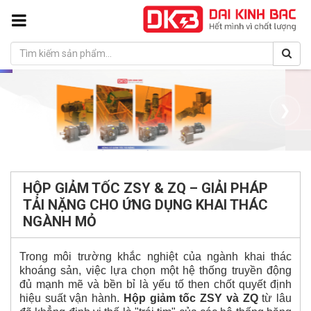
❮
❯
HỘP GIẢM TỐC ZSY & ZQ – GIẢI PHÁP
TẢI NẶNG CHO ỨNG DỤNG KHAI THÁC
NGÀNH MỎ
Trong môi trường khắc nghiệt của ngành khai thác
khoáng sản, việc lựa chọn một hệ thống truyền động
đủ mạnh mẽ và bền bỉ là yếu tố then chốt quyết định
hiệu suất vận hành.
Hộp giảm tốc ZSY và ZQ
từ lâu