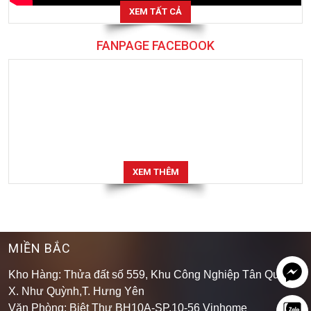
XEM TẤT CẢ
FANPAGE FACEBOOK
XEM THÊM
MIỀN BẮC
Kho Hàng: Thửa đất số 559, Khu Công Nghiệp Tân Quang,
X. Như Quỳnh,T. Hưng Yên
Văn Phòng: Biệt Thự BH10A-SP.10-56 Vinhome