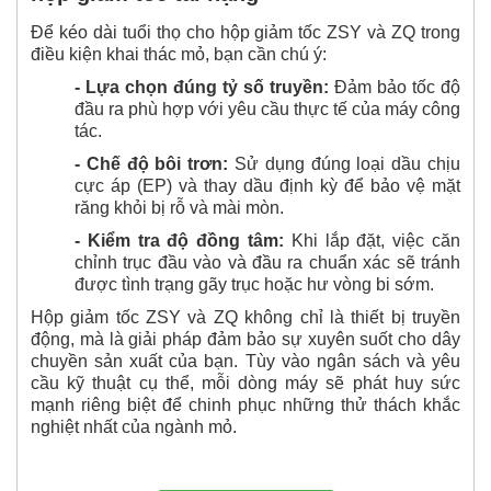
Để kéo dài tuổi thọ cho hộp giảm tốc ZSY và ZQ trong
điều kiện khai thác mỏ, bạn cần chú ý:
- Lựa chọn đúng tỷ số truyền:
Đảm bảo tốc độ
đầu ra phù hợp với yêu cầu thực tế của máy công
tác.
- Chế độ bôi trơn:
Sử dụng đúng loại dầu chịu
cực áp (EP) và thay dầu định kỳ để bảo vệ mặt
răng khỏi bị rỗ và mài mòn.
- Kiểm tra độ đồng tâm:
Khi lắp đặt, việc căn
chỉnh trục đầu vào và đầu ra chuẩn xác sẽ tránh
được tình trạng gãy trục hoặc hư vòng bi sớm.
Hộp giảm tốc ZSY và ZQ không chỉ là thiết bị truyền
động, mà là giải pháp đảm bảo sự xuyên suốt cho dây
chuyền sản xuất của bạn. Tùy vào ngân sách và yêu
cầu kỹ thuật cụ thể, mỗi dòng máy sẽ phát huy sức
mạnh riêng biệt để chinh phục những thử thách khắc
nghiệt nhất của ngành mỏ.