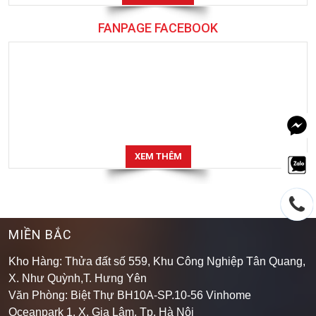
FANPAGE FACEBOOK
XEM THÊM
MIỀN BẮC
Kho Hàng: Thửa đất số 559, Khu Công Nghiệp Tân Quang,
X. Như Quỳnh,T. Hưng Yên
Văn Phòng: Biệt Thự BH10A-SP.10-56 Vinhome
Oceanpark 1, X. Gia Lâm, Tp. Hà Nội