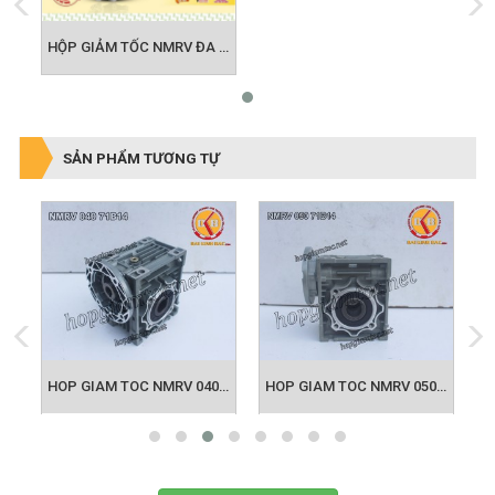
HỘP GIẢM TỐC NMRV ĐA ỨNG DỤNG TRONG NGÀNH CÔNG NGHIỆP
SẢN PHẨM TƯƠNG TỰ
HOP GIAM TOC NMRV 040 63B14
HOP GIAM TOC NMRV 040 71B14
HOP GIAM TOC NMRV 050 71B14