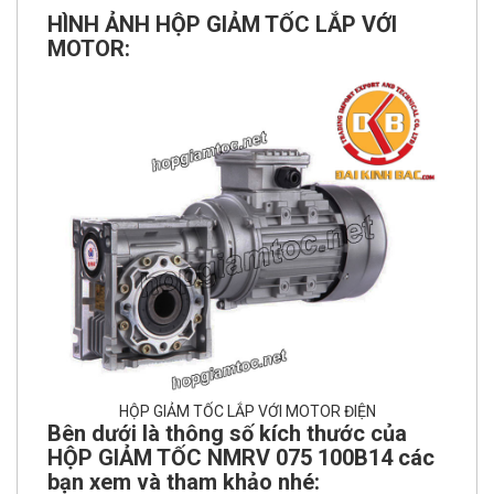
HÌNH ẢNH HỘP GIẢM TỐC LẮP VỚI
MOTOR:
HỘP GIẢM TỐC LẮP VỚI MOTOR ĐIỆN
Bên dưới là thông số kích thước của
HỘP GIẢM TỐC NMRV 075 100B14 các
bạn xem và tham khảo nhé: