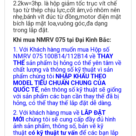
2.2kw=3hp. là hộp giảm tốc trục vít chế
tạo từ thép chịu lực,cốt âm,vỏ nhôm nên
nhẹ,bánh vít đúc từ đồng,motor điện mặt
bích lắp mặt loa,vuông góc,đa dạng
trong lắp đặt.
Khi mua NMRV 075 tại Đại Kinh Bắc:
1. Với Khách hàng muốn mua Hộp số
NMRV 075 100B14/112B14 về
THAY
THẾ
sản phẩm bị hỏng có thể yên tâm về
chất lượng và thông số kỹ thuật vì sản
phẩm chúng tôi
NHẬP KHẨU THEO
MODEL TIÊU CHUẨN CHUNG CỦA
QUỐC TẾ
, nên thông số kỹ thuật sẽ giống
với sản phẩm các bạn cần thay thế đã bị
hỏng, có thể thay thế lắp đặt dễ dàng.
2. Với khách hàng mua về
LẮP ĐẶT
MỚI
chúng tôi sẽ cung cấp đầy đủ hình
ảnh sản phẩm, thông số, bản vẽ kỹ
thuật
có kỹ thuật tư vấn
để các bạn lắp