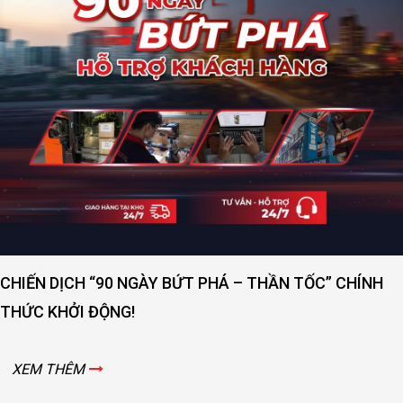
CHIẾN DỊCH “90 NGÀY BỨT PHÁ – THẦN TỐC” CHÍNH
THỨC KHỞI ĐỘNG!
XEM THÊM