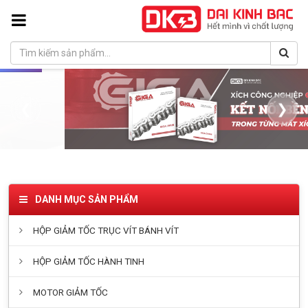
❮
❯
DANH MỤC SẢN PHẨM
HỘP GIẢM TỐC TRỤC VÍT BÁNH VÍT
HỘP GIẢM TỐC HÀNH TINH
MOTOR GIẢM TỐC