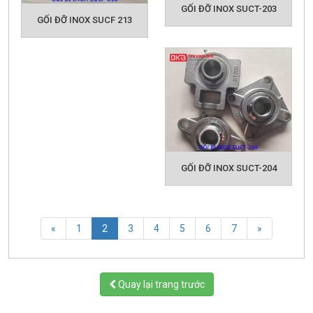
GỐI ĐỠ INOX SUCT-203
GỐI ĐỠ INOX SUCF 213
GỐI ĐỠ INOX SUCT-204
(current)
«
1
2
3
4
5
6
7
»
Quay lại trang trước