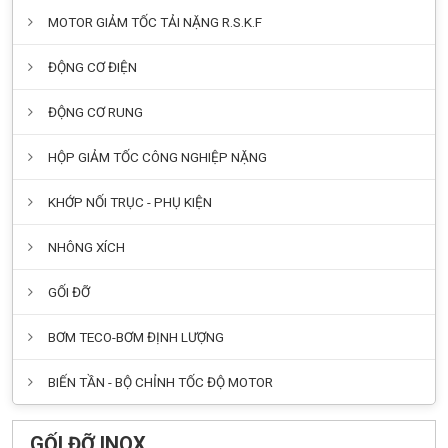
MOTOR GIẢM TỐC TẢI NẶNG R.S.K.F
ĐỘNG CƠ ĐIỆN
ĐỘNG CƠ RUNG
HỘP GIẢM TỐC CÔNG NGHIỆP NẶNG
KHỚP NỐI TRỤC - PHỤ KIỆN
NHÔNG XÍCH
GỐI ĐỠ
BƠM TECO-BƠM ĐỊNH LƯỢNG
BIẾN TẦN - BỘ CHỈNH TỐC ĐỘ MOTOR
GỐI ĐỠ INOX