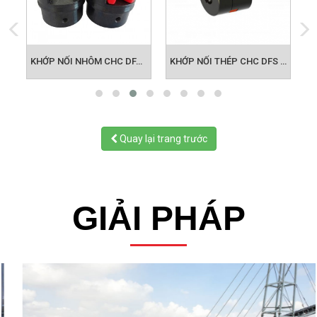
 CHC DFA 38
KHỚP NỐI THÉP CHC DFS 19
KHỚP NỐI THÉP CHC DFS 24
Quay lại trang trước
GIẢI PHÁP