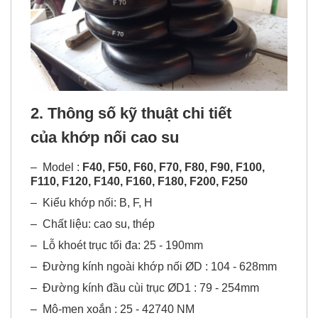
2. Thông số kỹ thuật chi tiết
của
khớp nối cao su
–
Model :
F40, F50, F60, F70, F80, F90, F100,
F110, F120, F140, F160, F180, F200, F250
–
Kiểu khớp nối: B, F, H
–
Chất liệu: cao su, thép
–
Lỗ khoét trục tối đa: 25 - 190mm
–
Đường kính ngoài khớp nối ØD : 104 - 628mm
–
Đường kính đầu cùi trục ØD1 : 79 - 254mm
–
Mô-men xoắn : 25 - 42740 NM