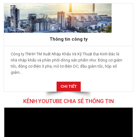
Thông tin công ty
Công ty TNHH TM Xuất Nhập Khẩu Và Kỹ Thuật Đại Kinh Bắc là
nhà nhập khẩu và phân phối dòng sản phẩm như: Động cơ giảm
tốc, động cơ điện 3 pha, mô tơ điện DC, đầu giảm tốc, hộp số
giảm...
CHI TIẾT
KÊNH YOUTUBE CHIA SẺ THÔNG TIN