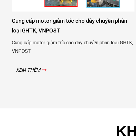
n
Cung cấp motor giảm tốc cho ngành chăn nuôi
Tôm và nuôi Heo
TK,
Cung cấp motor tạo bọt oxi đầm nuôi tôm Long Khánh –
Trà Vinh
XEM THÊM
KH