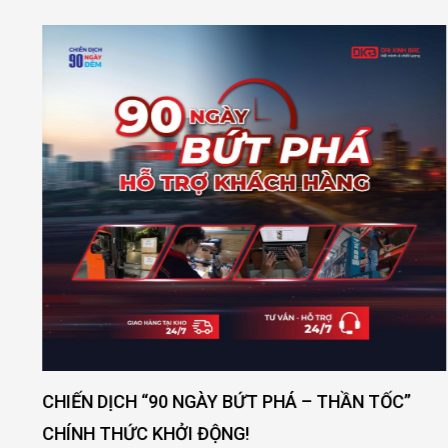
[DAY 3] KHÔNG KHÍ NGÀY 3 NGẬP TRÀN NĂNG
LƯỢNG TẠI VIMF 2025