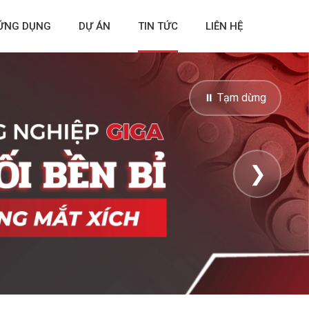
ỨNG DỤNG
DỰ ÁN
TIN TỨC
LIÊN HỆ
⏸ Tạm dừng
❯