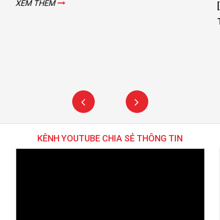
[DAY 2] SỨC NÓNG NGÀY THỨ 2 VẪN ĐANG LAN
TOẢ - VIMF 2025 – BẮC GIANG!
XEM THÊM
KÊNH YOUTUBE CHIA SẺ THÔNG TIN