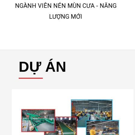
G
NGÀNH KHAI GẠCH MEN
DỰ ÁN