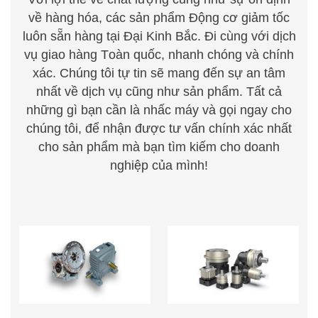
về hàng hóa, các sản phẩm Động cơ giảm tốc
luôn sẵn hàng tại Đại Kinh Bắc. Đi cùng với dịch
vụ giao hàng
T
oàn quốc, nhanh chóng
v
à chính
xác. Chúng
t
ôi tự tin sẽ mang đến sự an tâm
nhất về dịch vụ cũng như sản phẩm. Tất cả
những gì bạn cần là nhấc m
á
y
v
à gọi ng
a
y cho
chúng
t
ôi, để nhận được tư vấn chính xác nhất
cho sản
phẩm mà bạn tìm kiếm cho doanh
nghiệp của mình!
HỘP GIẢM TỐC TRỤC
HỘP GIẢM TỐC HÀNH
VÍT BÁNH VÍT
TINH