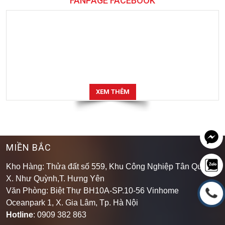
FANPAGE FACEBOOK
XEM THÊM
MIỀN BẮC
Kho Hàng: Thửa đất số 559, Khu Công Nghiệp Tân Quang,
X. Như Quỳnh,T. Hưng Yên
Văn Phòng: Biệt Thự BH10A-SP.10-56 Vinhome
Oceanpark 1, X. Gia Lâm, Tp. Hà Nội
Hotline
: 0909 382 863