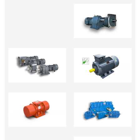
MOTOR GIẢM TỐC
MOTOR GIẢM TỐC
ĐỘNG CƠ ĐIỆN
TẢI NẶNG R.S.K.F
HỘP GIẢM TỐC CÔNG
ĐỘNG CƠ RUNG
NGHIỆP NẶNG