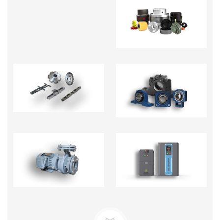
KHỚP NỐI TRỤC -
PHỤ KIỆN
NHÔNG XÍCH
GỐI ĐỠ
BƠM TECO-BƠM ĐỊNH
BIẾN TẦN - BỘ CHỈNH
LƯỢNG
TỐC ĐỘ MOTOR