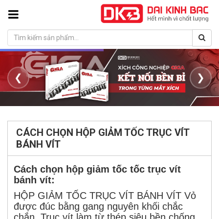
❮
❯
CÁCH CHỌN HỘP GIẢM TỐC TRỤC VÍT
BÁNH VÍT
Cách chọn hộp giảm tốc tốc trục vít
bánh vít:
HỘP GIẢM TỐC TRỤC VÍT BÁNH VÍT Vỏ
được đúc bằng gang nguyên khối chắc
chắn, Trục vít làm từ thép siêu bền chống