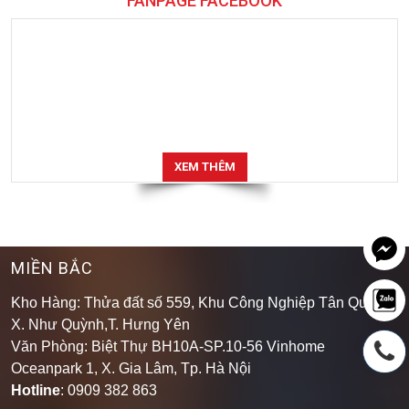
FANPAGE FACEBOOK
XEM THÊM
MIỀN BẮC
Kho Hàng: Thửa đất số 559, Khu Công Nghiệp Tân Quang,
X. Như Quỳnh,T. Hưng Yên
Văn Phòng: Biệt Thự BH10A-SP.10-56 Vinhome
Oceanpark 1, X. Gia Lâm, Tp. Hà Nội
Hotline
: 0909 382 863