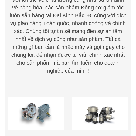
về hàng hóa, các sản phẩm Động cơ giảm tốc
luôn sẵn hàng tại Đại Kinh Bắc. Đi cùng với dịch
vụ giao hàng
T
oàn quốc, nhanh chóng
v
à chính
xác. Chúng
t
ôi tự tin sẽ mang đến sự an tâm
nhất về dịch vụ cũng như sản phẩm. Tất cả
những gì bạn cần là nhấc m
á
y
v
à gọi ng
a
y cho
chúng
t
ôi, để nhận được tư vấn chính xác nhất
cho sản
phẩm mà bạn tìm kiếm cho doanh
nghiệp của mình!
HỘP GIẢM TỐC TRỤC
HỘP GIẢM TỐC HÀNH
VÍT BÁNH VÍT
TINH