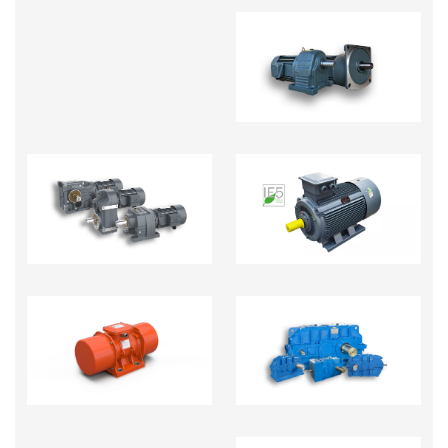
MOTOR GIẢM TỐC
MOTOR GIẢM TỐC
ĐỘNG CƠ ĐIỆN
TẢI NẶNG R.S.K.F
HỘP GIẢM TỐC CÔNG
ĐỘNG CƠ RUNG
NGHIỆP NẶNG