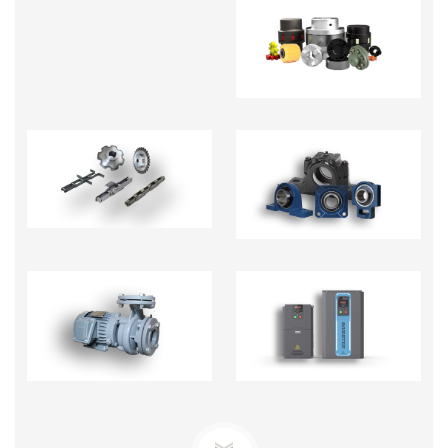
KHỚP NỐI TRỤC -
PHỤ KIỆN
NHÔNG XÍCH
GỐI ĐỠ
BƠM TECO-BƠM ĐỊNH
BIẾN TẦN - BỘ CHỈNH
LƯỢNG
TỐC ĐỘ MOTOR